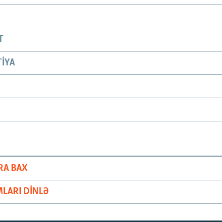
T
IYA
RA BAX
LARI DINLƏ