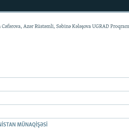
an Cəfərova, Azər Rüstəmli, Səbinə Kələşova UGRAD Proqram
ISTAN MÜNAQIŞƏSI