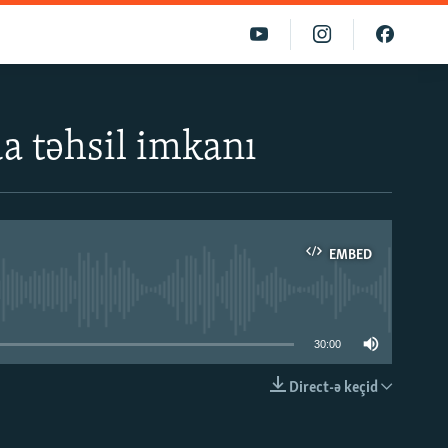
a təhsil imkanı
EMBED
able
30:00
Direct-ə keçid
EMBED