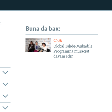
ı
Buna da bax:
GPUB
Qlobal Tələbə Mübadilə
Proqramına müraciət
davam edir