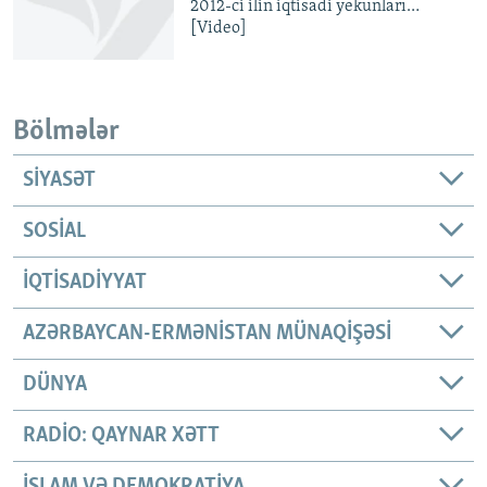
2012-ci ilin iqtisadi yekunları…
[Video]
Bölmələr
SIYASƏT
SOSIAL
İQTISADIYYAT
AZƏRBAYCAN-ERMƏNISTAN MÜNAQIŞƏSI
DÜNYA
RADIO: QAYNAR XƏTT