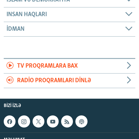
İSLAM VƏ DEMOKRATIYA
INSAN HAQLARI
İDMAN
TV PROQRAMLARA BAX
RADIO PROQRAMLARI DINLƏ
BIZI IZLƏ