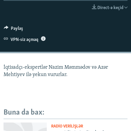
İNFOQRAFIKA
AZƏRBAYCAN ƏDƏBIYYATI KITABXANASI
MISSIYAMIZ
Direct-ə keçid
BIZI IZLƏ
KARIKATURA
İSLAM VƏ DEMOKRATIYA
PEŞƏ ETIKASI VƏ JURNALISTIKA STANDARTLARIMIZ
İZ - MƏDƏNIYYƏT PROQRAMI
MATERIALLARIMIZDAN ISTIFADƏ
Paylaş
AZADLIQRADIOSU MOBIL TELEFONUNUZDA
RFE/RL-in bütün saytları
VPN-siz açmaq
BIZIMLƏ ƏLAQƏ
XƏBƏR BÜLLETENLƏRIMIZ
İqtisadçı-ekspertlər Nazim Məmmədov və Azər
Mehtiyev ilə yekun vururlar.
Buna da bax:
RADIO VERILIŞLƏR