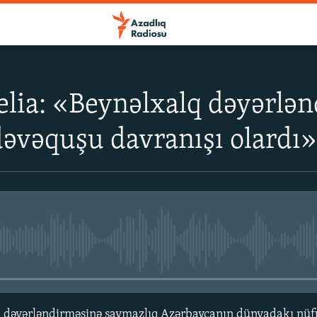
ia: «Beynəlxalq dəyərlən
əvəquşu davranışı olardı
No media source currently avail
in dəyərləndirməsinə saymazlıq Azərbaycanın dünyadakı nü