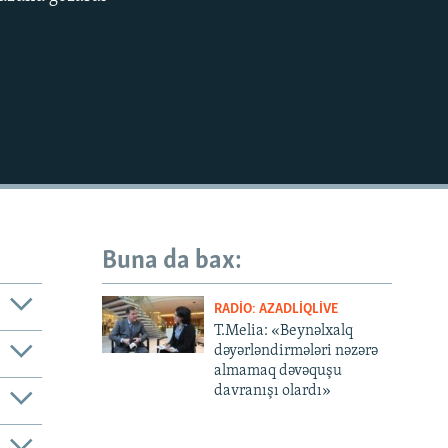
EMBED
Buna da bax:
RADIO: AZADLIQLIVE
T.Melia: «Beynəlxalq
dəyərləndirmələri nəzərə
almamaq dəvəquşu
davranışı olardı»