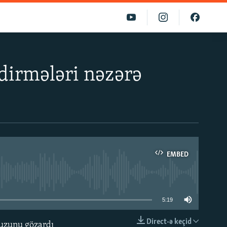
dirmələri nəzərə
»
EMBED
able
5:19
Direct-ə keçid
fuzunu gözardı