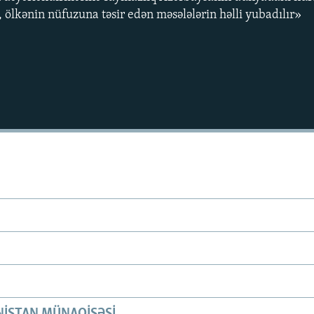
 ölkənin nüfuzuna təsir edən məsələlərin həlli yubadılır»
ISTAN MÜNAQIŞƏSI