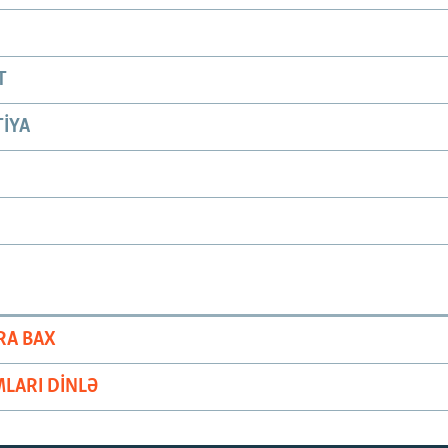
T
IYA
RA BAX
LARI DINLƏ