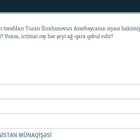
n tərəfdarı Turan İbrahimovun Azərbaycanın siyasi hakimiy
i? Yoxsa, ictimai rəy hər şeyi ağ-qara qəbul edir?
ISTAN MÜNAQIŞƏSI