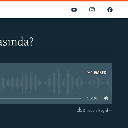
asında?
EMBED
able
1:00:00
Direct-ə keçid
EMBED