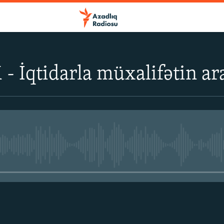
- İqtidarla müxalifətin ar
No media source currently avail