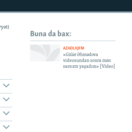
yəti
Buna da bax:
AZADLIQFM
«Gülər Əhmədova
videosundan sonra mən
sarsıntı yaşadım» [Video]