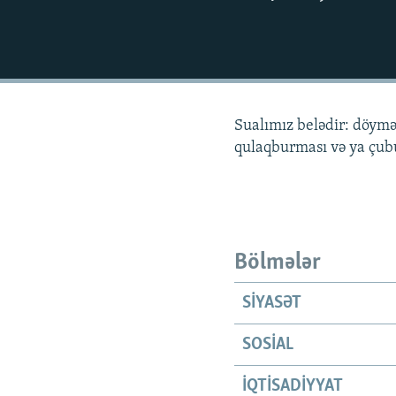
İNFOQRAFIKA
AZƏRBAYCAN ƏDƏBIYYATI KITABXANASI
MISSIYAMIZ
KARIKATURA
İSLAM VƏ DEMOKRATIYA
PEŞƏ ETIKASI VƏ JURNALISTIKA
STANDARTLARIMIZ
İZ - MƏDƏNIYYƏT PROQRAMI
MATERIALLARIMIZDAN ISTIFADƏ
AZADLIQRADIOSU MOBIL TELEFONUNUZDA
Sualımız belədir: döym
qulaqburması və ya çub
BIZIMLƏ ƏLAQƏ
XƏBƏR BÜLLETENLƏRIMIZ
Bölmələr
SIYASƏT
SOSIAL
İQTISADIYYAT