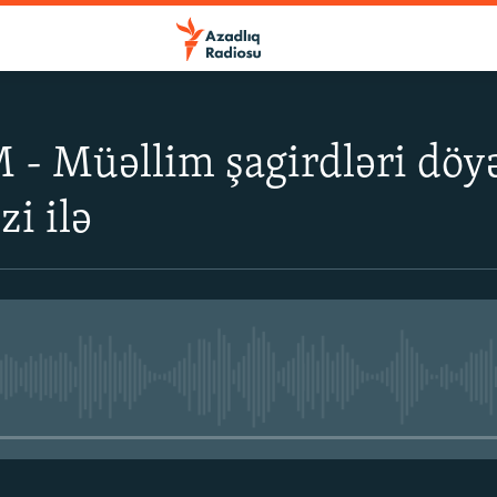
 - Müəllim şagirdləri döyə
zi ilə
No media source currently avail