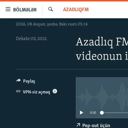
Keçid
AZADLIQFM
BÖLMƏLƏR
linkləri
Axtar
Əsas
2026, 08 Avqust, şənbə, Bakı vaxtı 05:14
GÜNDƏM
məzmuna
#İZAHLA
qayıt
Dekabr 03, 2012
Azadlıq FM
Əsas
KORRUPSIOMETR
naviqasiyaya
videonun i
#ƏSLINDƏ
qayıt
Axtarışa
FƏRQƏ BAX
keç
QANUNI DOĞRU
Paylaş
ARAŞDIRMA
VPN-siz açmaq
MULTIMEDIA
RADIO ARXIV
VIDEO
0:00
HAQQIMIZDA
FOTOQALEREYA
OXU ZALI
Pop-out üçün