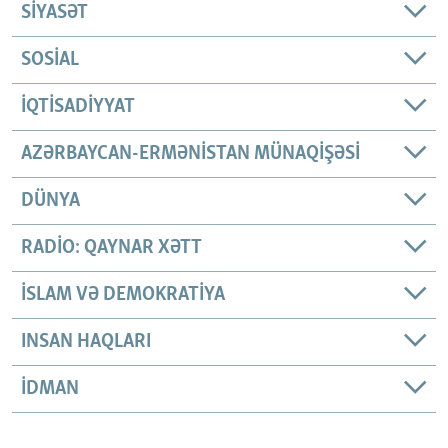
SIYASƏT
SOSIAL
İQTISADIYYAT
AZƏRBAYCAN-ERMƏNISTAN MÜNAQIŞƏSI
DÜNYA
RADIO: QAYNAR XƏTT
İSLAM VƏ DEMOKRATIYA
INSAN HAQLARI
İDMAN