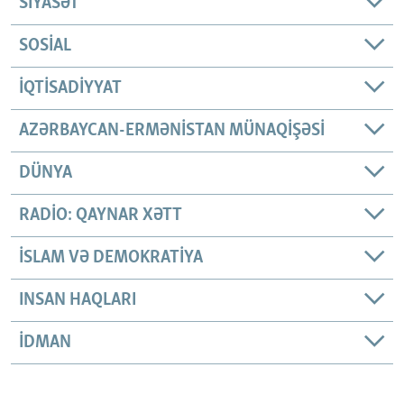
SIYASƏT
SOSIAL
İQTISADIYYAT
AZƏRBAYCAN-ERMƏNISTAN MÜNAQIŞƏSI
DÜNYA
RADIO: QAYNAR XƏTT
İSLAM VƏ DEMOKRATIYA
INSAN HAQLARI
İDMAN