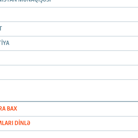
T
IYA
RA BAX
LARI DINLƏ