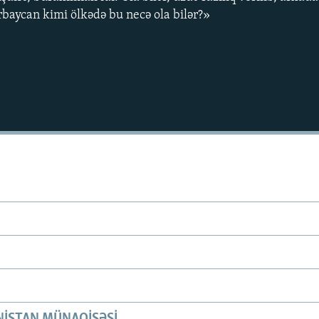
baycan kimi ölkədə bu necə ola bilər?»
ISTAN MÜNAQIŞƏSI