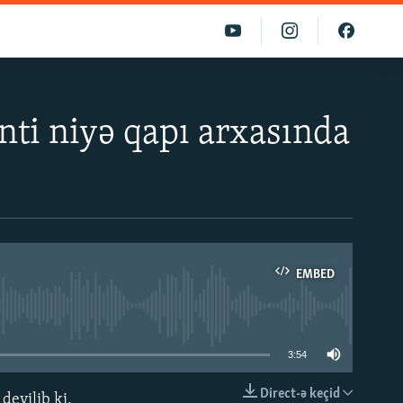
nti niyə qapı arxasında
EMBED
able
3:54
Direct-ə keçid
 deyilib ki,