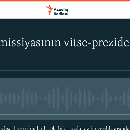
issiyasının vitse-prezide
No media source currently avail
disə, buraxılmalı idi. Ola bilər, üzdə razılıq verilib, arxada