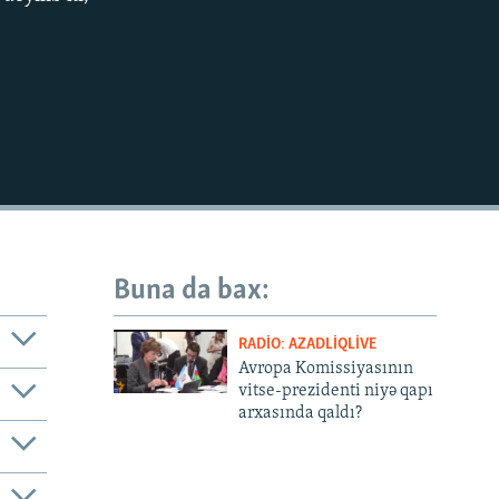
EMBED
Buna da bax:
RADIO: AZADLIQLIVE
Avropa Komissiyasının
vitse-prezidenti niyə qapı
arxasında qaldı?