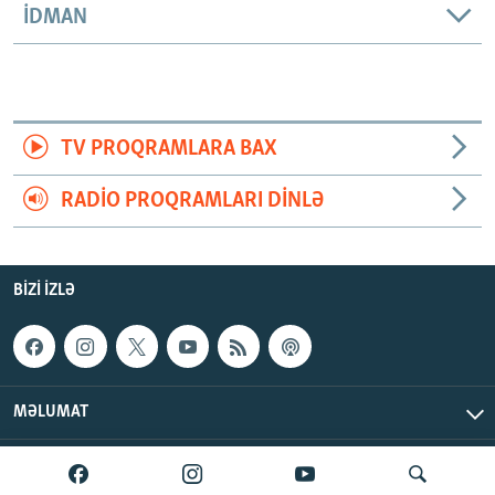
İDMAN
TV PROQRAMLARA BAX
RADIO PROQRAMLARI DINLƏ
BIZI IZLƏ
MƏLUMAT
AzadlıqRadiosu © 2026 Inc. | Bütün hüquqlar qorunur