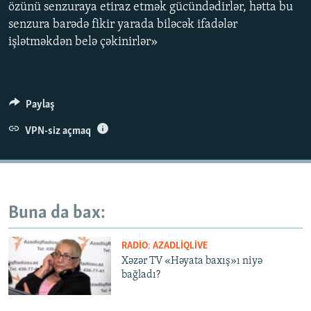
özünü senzuraya etiraz etmək gücündədirlər, hətta bu
İNFOQRAFIKA
AZƏRBAYCAN ƏDƏBIYYATI KITABXANASI
MISSIYAMIZ
senzura barədə fikir yarada biləcək ifadələr
BIZI IZLƏ
KARIKATURA
İSLAM VƏ DEMOKRATIYA
PEŞƏ ETIKASI VƏ JURNALISTIKA STANDARTLARIMIZ
işlətməkdən belə çəkinirlər»
İZ - MƏDƏNIYYƏT PROQRAMI
MATERIALLARIMIZDAN ISTIFADƏ
AZADLIQRADIOSU MOBIL TELEFONUNUZDA
RFE/RL-in bütün saytları
Paylaş
BIZIMLƏ ƏLAQƏ
VPN-siz açmaq
XƏBƏR BÜLLETENLƏRIMIZ
Buna da bax:
RADIO: AZADLIQLIVE
Xəzər TV «Həyata baxış»ı niyə
bağladı?