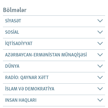
Bölmələr
SIYASƏT
SOSIAL
İQTISADIYYAT
AZƏRBAYCAN-ERMƏNISTAN MÜNAQIŞƏSI
DÜNYA
RADIO: QAYNAR XƏTT
İSLAM VƏ DEMOKRATIYA
INSAN HAQLARI