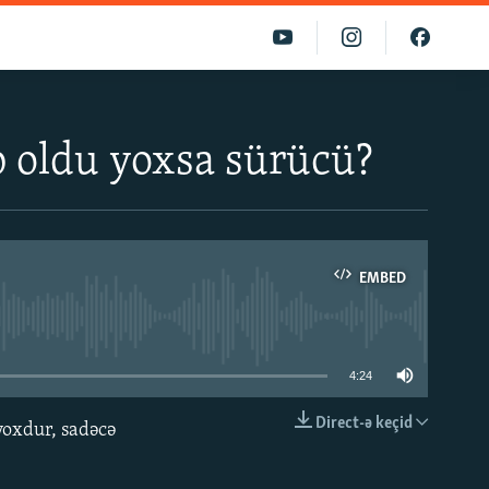
 oldu yoxsa sürücü?
EMBED
able
4:24
Direct-ə keçid
 yoxdur, sadəcə
EMBED