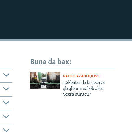
Buna da bax:
RADIO: AZADLIQLIVE
Lökbatandakı qəzaya
şlaqbaum səbəb oldu
yoxsa sürücü?