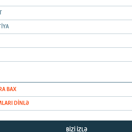
T
IYA
RA BAX
LARI DINLƏ
BIZI IZLƏ