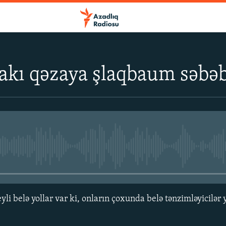
akı qəzaya şlaqbaum səbəb
No media source currently avail
li belə yollar var ki, onların çoxunda belə tənzimləyicilər