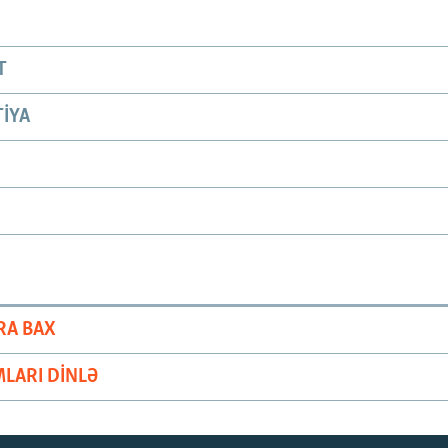
T
IYA
RA BAX
LARI DINLƏ