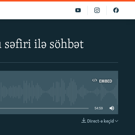
səfiri ilə söhbət
EMBED
able
54:59
Direct-ə keçid
EMBED