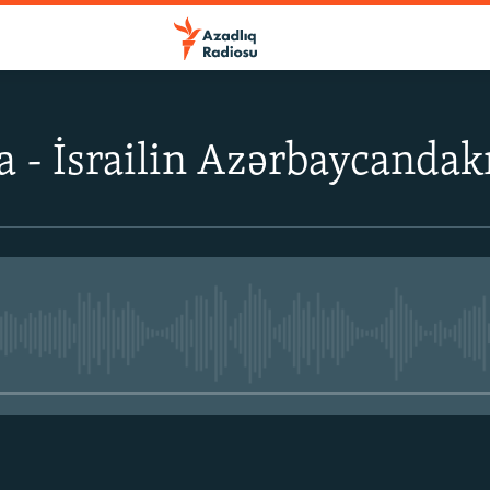
 - İsrailin Azərbaycandakı 
No media source currently avail