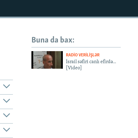
Buna da bax:
RADIO VERILIŞLƏR
İsrail səfiri canlı efirdə...
[Video]