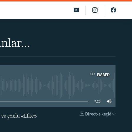
anlar…
EMBED
able
7:25
Direct-ə keçid
r və çoxlu «Like»
EMBED