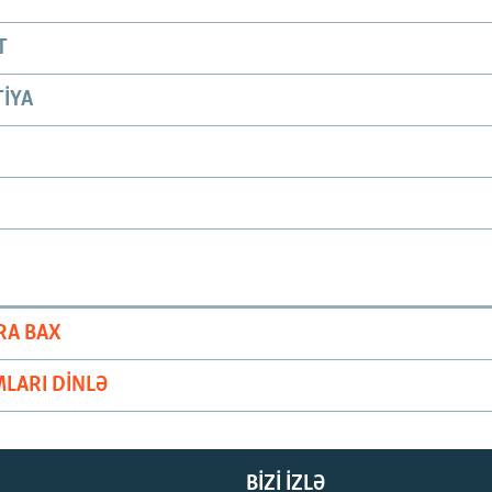
T
IYA
RA BAX
LARI DINLƏ
BIZI IZLƏ