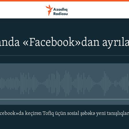
anda «Facebook»dan ayrıl
No media source currently avail
cebook»da keçirən Tofiq üçün sosial şəbəkə yeni tanışlıqla