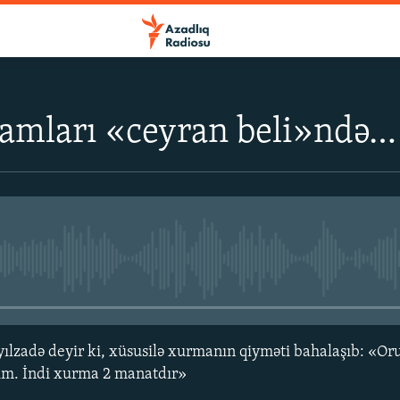
aamları «ceyran beli»ndə…
No media source currently avail
ılzadə deyir ki, xüsusilə xurmanın qiyməti bahalaşıb: «Or
ım. İndi xurma 2 manatdır»