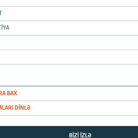
T
IYA
RA BAX
LARI DINLƏ
BIZI IZLƏ