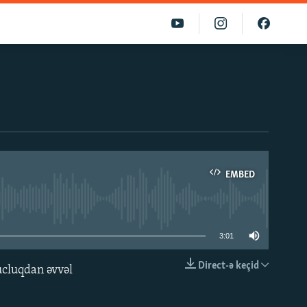
EMBED
able
3:01
Direct-ə keçid
ucluqdan əvvəl
EMBED