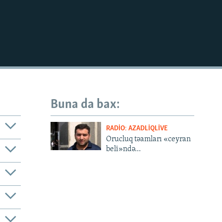
Buna da bax:
RADIO: AZADLIQLIVE
Orucluq təamları «ceyran
beli»ndə…