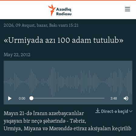
Keçid
linkləri
Əsas
2026, 09 Avqust, bazar, Bakı vaxtı 15:21
məzmuna
GÜNDƏM
qayıt
«Urmiyada azı 100 adam tutulub»
#İZAHLA
Əsas
KORRUPSIOMETR
naviqasiyaya
May 22, 2012
qayıt
#ƏSLINDƏ
Axtarışa
FƏRQƏ BAX
keç
No media source currently available
QANUNI DOĞRU
ARAŞDIRMA
0:00
3:48
MULTIMEDIA
Direct-ə keçid
Mayın 21-də İranın azərbaycanlılar
RADIO ARXIV
VIDEO
yaşayan bir neçə şəhərində - Təbriz,
Urmiya, Miyana və Mərənddə etiraz aksiyaları keçirilib
HAQQIMIZDA
FOTOQALEREYA
OXU ZALI