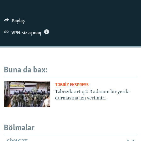
İNFOQRAFIKA
AZƏRBAYCAN ƏDƏBIYYATI KITABXANASI
MISSIYAMIZ
BIZI IZLƏ
KARIKATURA
İSLAM VƏ DEMOKRATIYA
PEŞƏ ETIKASI VƏ JURNALISTIKA STANDARTLARIMIZ
Paylaş
İZ - MƏDƏNIYYƏT PROQRAMI
MATERIALLARIMIZDAN ISTIFADƏ
VPN-siz açmaq
AZADLIQRADIOSU MOBIL TELEFONUNUZDA
RFE/RL-in bütün saytları
BIZIMLƏ ƏLAQƏ
XƏBƏR BÜLLETENLƏRIMIZ
Buna da bax:
TƏBRIZ EKSPRESS
Təbrizdə artıq 2-3 adamın bir yerdə
durmasına izn verilmir...
Bölmələr