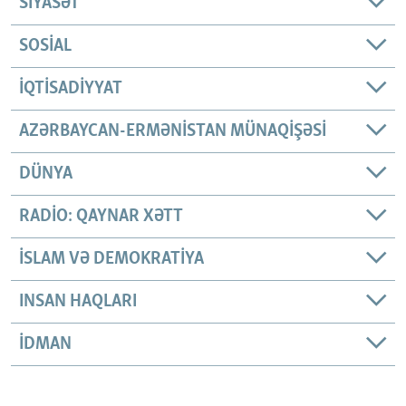
SIYASƏT
SOSIAL
İQTISADIYYAT
AZƏRBAYCAN-ERMƏNISTAN MÜNAQIŞƏSI
DÜNYA
RADIO: QAYNAR XƏTT
İSLAM VƏ DEMOKRATIYA
INSAN HAQLARI
İDMAN