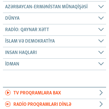
AZƏRBAYCAN-ERMƏNISTAN MÜNAQIŞƏSI
DÜNYA
RADIO: QAYNAR XƏTT
İSLAM VƏ DEMOKRATIYA
INSAN HAQLARI
İDMAN
TV PROQRAMLARA BAX
RADIO PROQRAMLARI DINLƏ