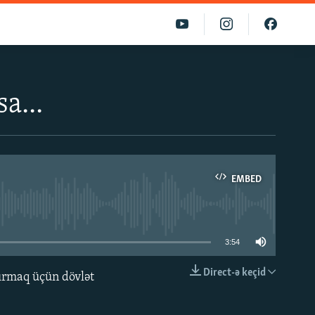
a...
EMBED
able
3:54
Direct-ə keçid
dırmaq üçün dövlət
EMBED