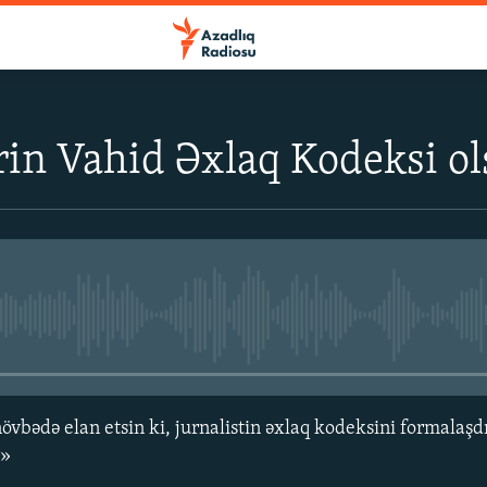
rin Vahid Əxlaq Kodeksi ols
No media source currently avail
növbədə elan etsin ki, jurnalistin əxlaq kodeksini formalaş
r»