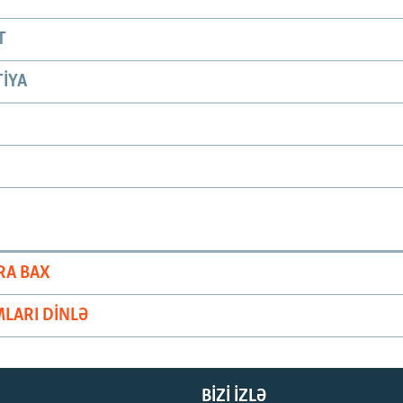
T
IYA
RA BAX
LARI DINLƏ
BIZI IZLƏ