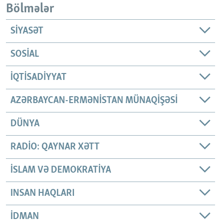
Bölmələr
SIYASƏT
SOSIAL
İQTISADIYYAT
AZƏRBAYCAN-ERMƏNISTAN MÜNAQIŞƏSI
DÜNYA
RADIO: QAYNAR XƏTT
İSLAM VƏ DEMOKRATIYA
INSAN HAQLARI
İDMAN