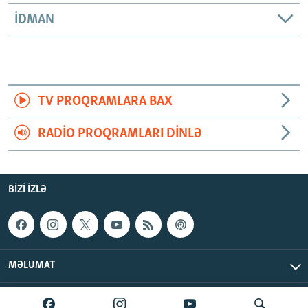
İDMAN
TV PROQRAMLARA BAX
RADIO PROQRAMLARI DINLƏ
BIZI IZLƏ
MƏLUMAT
AzadlıqRadiosu © 2026 Inc. | Bütün hüquqlar qorunur