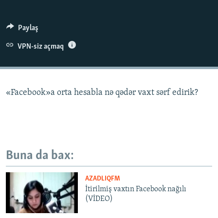
İNFOQRAFIKA
AZƏRBAYCAN ƏDƏBIYYATI KITABXANASI
MISSIYAMIZ
BIZI IZLƏ
KARIKATURA
İSLAM VƏ DEMOKRATIYA
PEŞƏ ETIKASI VƏ JURNALISTIKA STANDARTLARIMIZ
Paylaş
İZ - MƏDƏNIYYƏT PROQRAMI
MATERIALLARIMIZDAN ISTIFADƏ
VPN-siz açmaq
AZADLIQRADIOSU MOBIL TELEFONUNUZDA
RFE/RL-in bütün saytları
BIZIMLƏ ƏLAQƏ
«Facebook»a orta hesabla nə qədər vaxt sərf edirik?
XƏBƏR BÜLLETENLƏRIMIZ
Buna da bax:
AZADLIQFM
İtirilmiş vaxtın Facebook nağılı
(VİDEO)