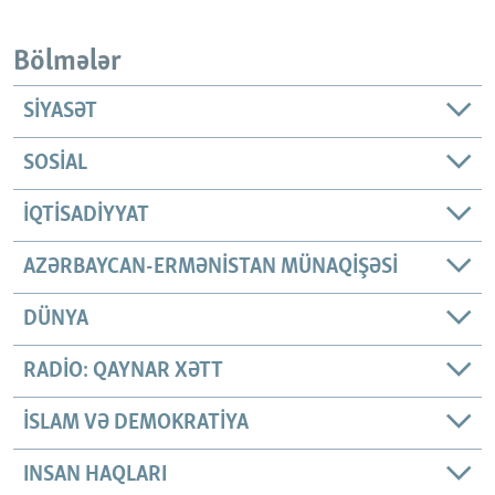
Bölmələr
SIYASƏT
SOSIAL
İQTISADIYYAT
AZƏRBAYCAN-ERMƏNISTAN MÜNAQIŞƏSI
DÜNYA
RADIO: QAYNAR XƏTT
İSLAM VƏ DEMOKRATIYA
INSAN HAQLARI