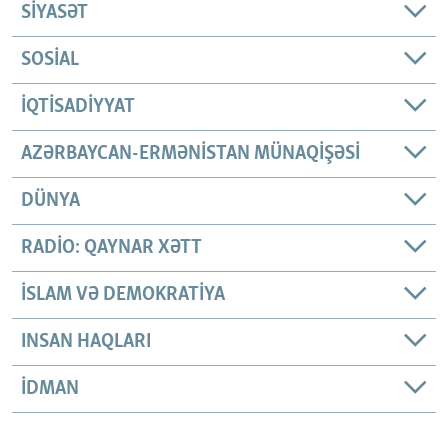
SIYASƏT
SOSIAL
İQTISADIYYAT
AZƏRBAYCAN-ERMƏNISTAN MÜNAQIŞƏSI
DÜNYA
RADIO: QAYNAR XƏTT
İSLAM VƏ DEMOKRATIYA
INSAN HAQLARI
İDMAN