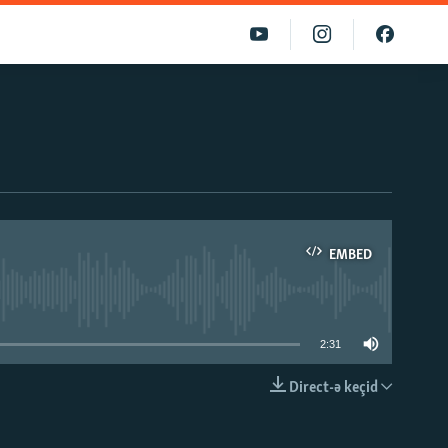
EMBED
able
2:31
Direct-ə keçid
EMBED