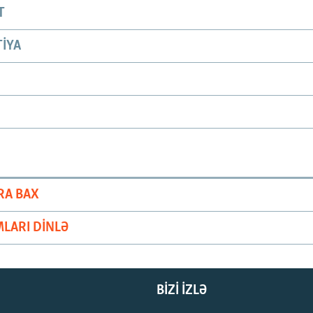
T
IYA
RA BAX
LARI DINLƏ
BIZI IZLƏ