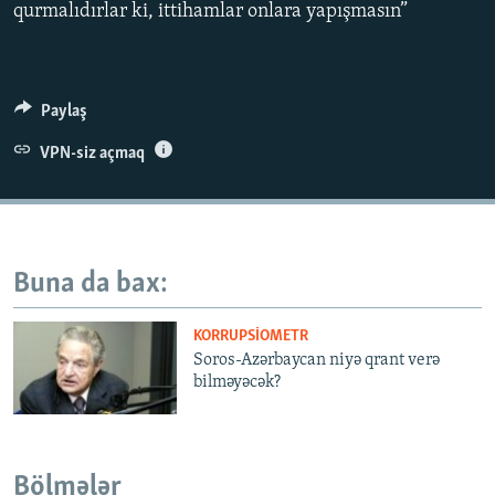
qurmalıdırlar ki, ittihamlar onlara yapışmasın”
İNFOQRAFIKA
AZƏRBAYCAN ƏDƏBIYYATI KITABXANASI
MISSIYAMIZ
BIZI IZLƏ
KARIKATURA
İSLAM VƏ DEMOKRATIYA
PEŞƏ ETIKASI VƏ JURNALISTIKA STANDARTLARIMIZ
İZ - MƏDƏNIYYƏT PROQRAMI
MATERIALLARIMIZDAN ISTIFADƏ
Paylaş
AZADLIQRADIOSU MOBIL TELEFONUNUZDA
RFE/RL-in bütün saytları
VPN-siz açmaq
BIZIMLƏ ƏLAQƏ
XƏBƏR BÜLLETENLƏRIMIZ
Buna da bax:
KORRUPSIOMETR
Soros-Azərbaycan niyə qrant verə
bilməyəcək?
Bölmələr