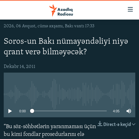
Keçid
linkləri
Əsas
2026, 06 Avqust, cümə axşamı, Bakı vaxtı 17:33
məzmuna
GÜNDƏM
qayıt
Soros-un Bakı nümayəndəliyi niyə
#İZAHLA
Əsas
qrant verə bilməyəcək?
KORRUPSIOMETR
naviqasiyaya
qayıt
#ƏSLINDƏ
Dekabr 14, 2011
Axtarışa
FƏRQƏ BAX
keç
QANUNI DOĞRU
No media source currently available
ARAŞDIRMA
MULTIMEDIA
0:00
4:05
RADIO ARXIV
VIDEO
Direct-ə keçid
“Bu söz-söhbətlərin yaranmaması üçün
HAQQIMIZDA
FOTOQALEREYA
OXU ZALI
bu kimi fondlar prosedurlarını elə