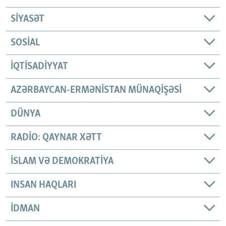
SIYASƏT
SOSIAL
İQTISADIYYAT
AZƏRBAYCAN-ERMƏNISTAN MÜNAQIŞƏSI
DÜNYA
RADIO: QAYNAR XƏTT
İSLAM VƏ DEMOKRATIYA
INSAN HAQLARI
İDMAN