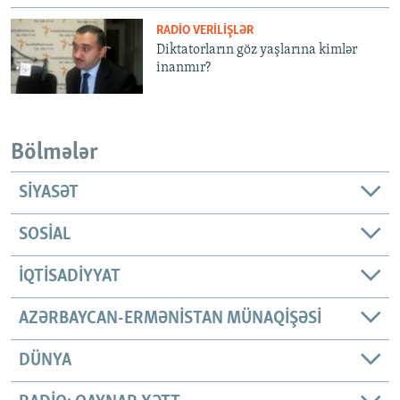
RADIO VERILIŞLƏR
Diktatorların göz yaşlarına kimlər
inanmır?
Bölmələr
SIYASƏT
SOSIAL
İQTISADIYYAT
AZƏRBAYCAN-ERMƏNISTAN MÜNAQIŞƏSI
DÜNYA