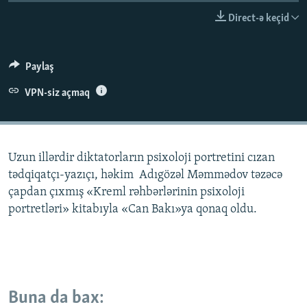
İNFOQRAFIKA
AZƏRBAYCAN ƏDƏBIYYATI KITABXANASI
MISSIYAMIZ
Direct-ə keçid
BIZI IZLƏ
KARIKATURA
İSLAM VƏ DEMOKRATIYA
PEŞƏ ETIKASI VƏ JURNALISTIKA STANDARTLARIMIZ
İZ - MƏDƏNIYYƏT PROQRAMI
MATERIALLARIMIZDAN ISTIFADƏ
Paylaş
AZADLIQRADIOSU MOBIL TELEFONUNUZDA
RFE/RL-in bütün saytları
VPN-siz açmaq
BIZIMLƏ ƏLAQƏ
XƏBƏR BÜLLETENLƏRIMIZ
Uzun illərdir diktatorların psixoloji portretini cızan
tədqiqatçı-yazıçı, həkim Adıgözəl Məmmədov təzəcə
çapdan çıxmış «Kreml rəhbərlərinin psixoloji
portretləri» kitabıyla «Can Bakı»ya qonaq oldu.
Buna da bax: