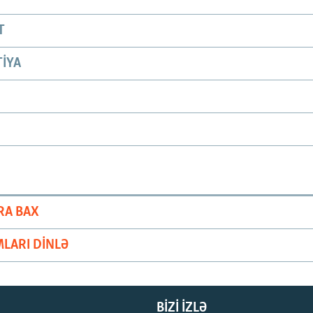
T
IYA
RA BAX
LARI DINLƏ
BIZI IZLƏ