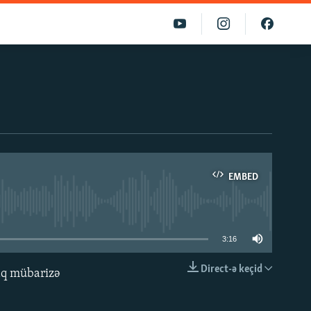
EMBED
able
3:16
Direct-ə keçid
aq mübarizə
EMBED