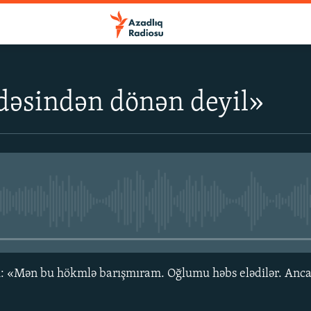
dəsindən dönən deyil»
No media source currently avail
sı: «Mən bu hökmlə barışmıram. Oğlumu həbs elədilər. Anc