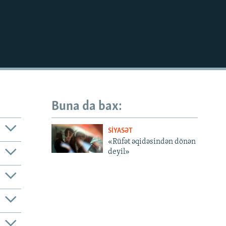
Buna da bax:
SIYASƏT
«Rüfət əqidəsindən dönən
deyil»