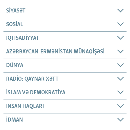
SIYASƏT
SOSIAL
İQTISADIYYAT
AZƏRBAYCAN-ERMƏNISTAN MÜNAQIŞƏSI
DÜNYA
RADIO: QAYNAR XƏTT
İSLAM VƏ DEMOKRATIYA
INSAN HAQLARI
İDMAN