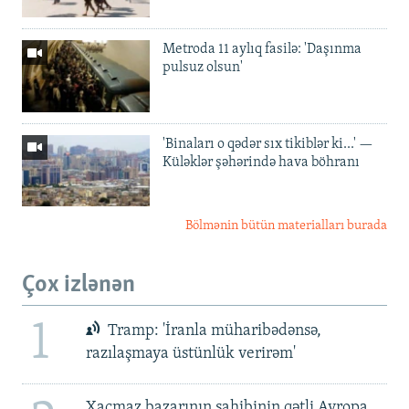
Metroda 11 aylıq fasilə: 'Daşınma
pulsuz olsun'
'Binaları o qədər sıx tikiblər ki...' —
Küləklər şəhərində hava böhranı
Bölmənin bütün materialları burada
Çox izlənən
1
Tramp: 'İranla müharibədənsə,
razılaşmaya üstünlük verirəm'
Xaçmaz bazarının sahibinin qətli Avropa