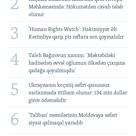
2
Məhkəməsində: Hökumətdən cavab tələb
olunur
3
'Human Rights Watch': Hakimiyyət Əli
Kərimliyə qarşı pis rəftara son qoymalıdır
4
Taleh Bağırovun xanımı: 'Məktəbdəki
hadisədən əvvəl oğlumun ölkədən çıxışına
qadağa qoyulmuşdu'
5
Ukraynanın keçmiş səfiri qanunsuz
varlanmada ittiham olunur: 134 min dollar
girov ödəməlidir
6
'Taliban' rəsmilərinin Moldovaya səfəri
siyasi qalmaqal yaradıb