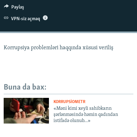
İNFOQRAFIKA
AZƏRBAYCAN ƏDƏBIYYATI KITABXANASI
MISSIYAMIZ
Paylaş
BIZI IZLƏ
KARIKATURA
İSLAM VƏ DEMOKRATIYA
PEŞƏ ETIKASI VƏ JURNALISTIKA STANDARTLARIMIZ
VPN-siz açmaq
İZ - MƏDƏNIYYƏT PROQRAMI
MATERIALLARIMIZDAN ISTIFADƏ
AZADLIQRADIOSU MOBIL TELEFONUNUZDA
RFE/RL-in bütün saytları
Korrupsiya problemləri haqqında xüsusi veriliş
BIZIMLƏ ƏLAQƏ
XƏBƏR BÜLLETENLƏRIMIZ
Buna da bax:
KORRUPSIOMETR
«Məni kimi xeyli sahibkarın
şərlənməsində həmin qadından
istifadə olunub...»