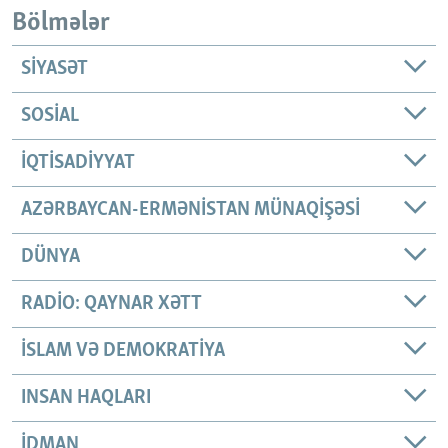
Bölmələr
SIYASƏT
SOSIAL
İQTISADIYYAT
AZƏRBAYCAN-ERMƏNISTAN MÜNAQIŞƏSI
DÜNYA
RADIO: QAYNAR XƏTT
İSLAM VƏ DEMOKRATIYA
INSAN HAQLARI
İDMAN