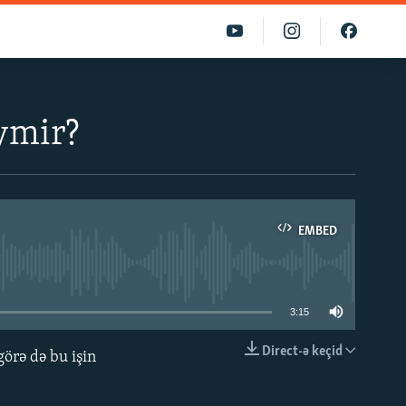
əymir?
EMBED
able
3:15
Direct-ə keçid
görə də bu işin
EMBED