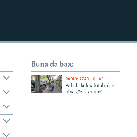
Buna da bax:
RADIO: AZADLIQLIVE
Bakıda köhnə kitabçılar
niyə gözə dəymir?