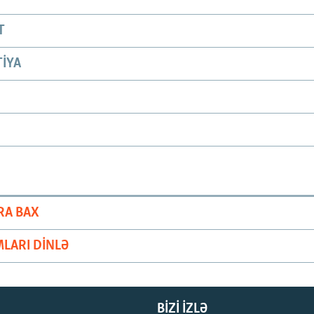
T
IYA
RA BAX
LARI DINLƏ
BIZI IZLƏ