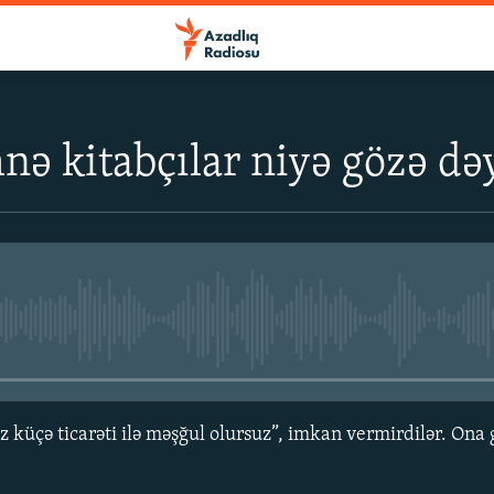
nə kitabçılar niyə gözə d
No media source currently avail
z küçə ticarəti ilə məşğul olursuz”, imkan vermirdilər. Ona 