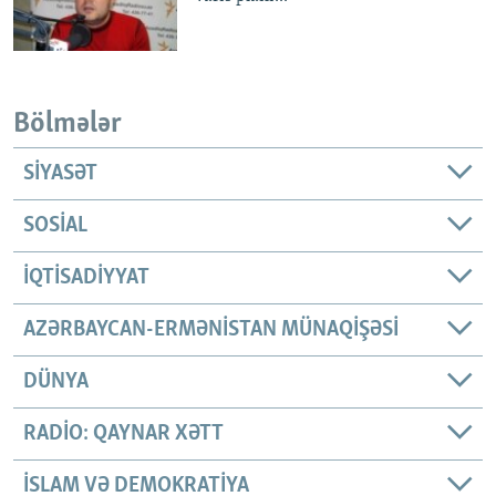
Bölmələr
SIYASƏT
SOSIAL
İQTISADIYYAT
AZƏRBAYCAN-ERMƏNISTAN MÜNAQIŞƏSI
DÜNYA
RADIO: QAYNAR XƏTT
İSLAM VƏ DEMOKRATIYA