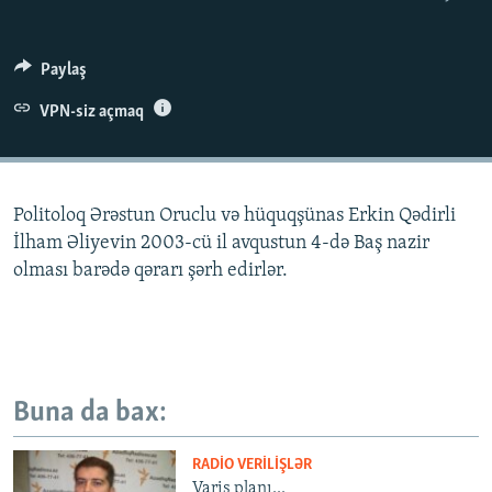
İNFOQRAFIKA
AZƏRBAYCAN ƏDƏBIYYATI KITABXANASI
MISSIYAMIZ
BIZI IZLƏ
KARIKATURA
İSLAM VƏ DEMOKRATIYA
PEŞƏ ETIKASI VƏ JURNALISTIKA STANDARTLARIMIZ
Paylaş
İZ - MƏDƏNIYYƏT PROQRAMI
MATERIALLARIMIZDAN ISTIFADƏ
VPN-siz açmaq
AZADLIQRADIOSU MOBIL TELEFONUNUZDA
RFE/RL-in bütün saytları
BIZIMLƏ ƏLAQƏ
Politoloq Ərəstun Oruclu və hüquqşünas Erkin Qədirli
XƏBƏR BÜLLETENLƏRIMIZ
İlham Əliyevin 2003-cü il avqustun 4-də Baş nazir
olması barədə qərarı şərh edirlər.
Buna da bax:
RADIO VERILIŞLƏR
Varis planı...