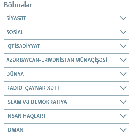
Bölmələr
SIYASƏT
SOSIAL
İQTISADIYYAT
AZƏRBAYCAN-ERMƏNISTAN MÜNAQIŞƏSI
DÜNYA
RADIO: QAYNAR XƏTT
İSLAM VƏ DEMOKRATIYA
INSAN HAQLARI
İDMAN