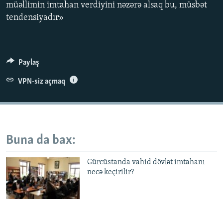
müəllimin imtahan verdiyini nəzərə alsaq bu, müsbət
İNFOQRAFIKA
AZƏRBAYCAN ƏDƏBIYYATI KITABXANASI
MISSIYAMIZ
tendensiyadır»
BIZI IZLƏ
KARIKATURA
İSLAM VƏ DEMOKRATIYA
PEŞƏ ETIKASI VƏ JURNALISTIKA STANDARTLARIMIZ
İZ - MƏDƏNIYYƏT PROQRAMI
MATERIALLARIMIZDAN ISTIFADƏ
Paylaş
AZADLIQRADIOSU MOBIL TELEFONUNUZDA
RFE/RL-in bütün saytları
BIZIMLƏ ƏLAQƏ
VPN-siz açmaq
XƏBƏR BÜLLETENLƏRIMIZ
Buna da bax:
Gürcüstanda vahid dövlət imtahanı
necə keçirilir?