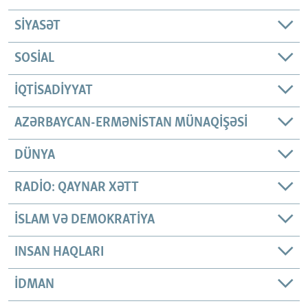
SIYASƏT
SOSIAL
İQTISADIYYAT
AZƏRBAYCAN-ERMƏNISTAN MÜNAQIŞƏSI
DÜNYA
RADIO: QAYNAR XƏTT
İSLAM VƏ DEMOKRATIYA
INSAN HAQLARI
İDMAN