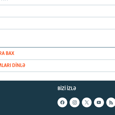
RA BAX
LARI DINLƏ
BIZI IZLƏ