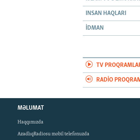
INSAN HAQLARI
İDMAN
TV PROQRAMLA
RADIO PROQRAM
MƏLUMAT
Haqqımızda
AzadlıqRadiosu mobil telefonuzda