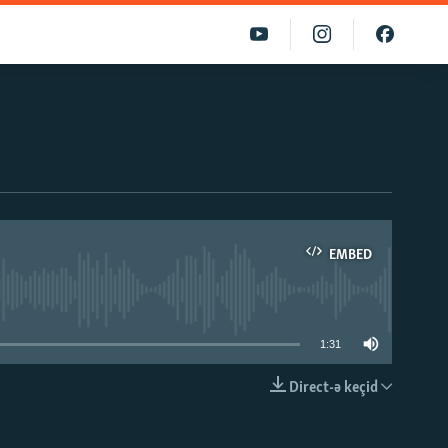
EMBED
able
1:31
Direct-ə keçid
EMBED