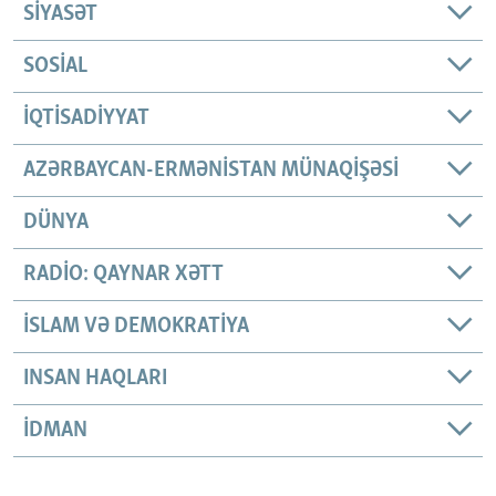
SIYASƏT
SOSIAL
İQTISADIYYAT
AZƏRBAYCAN-ERMƏNISTAN MÜNAQIŞƏSI
DÜNYA
RADIO: QAYNAR XƏTT
İSLAM VƏ DEMOKRATIYA
INSAN HAQLARI
İDMAN