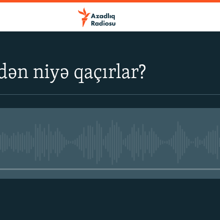
dən niyə qaçırlar?
No media source currently avail