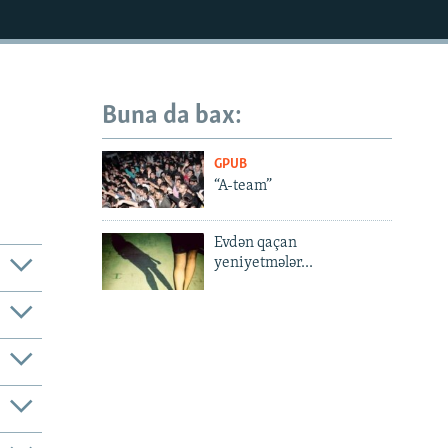
Buna da bax:
GPUB
“A-team”
Evdən qaçan
yeniyetmələr...