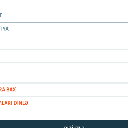
T
IYA
RA BAX
LARI DINLƏ