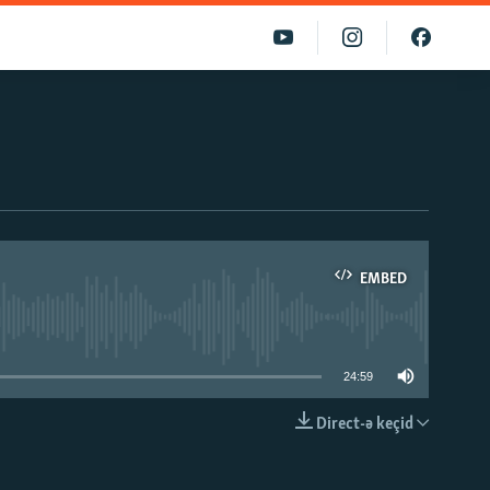
EMBED
able
24:59
Direct-ə keçid
EMBED