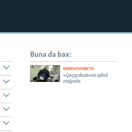
Buna da bax:
KORRUPSIOMETR
«Qaçqınkom»un qəbul
otağında