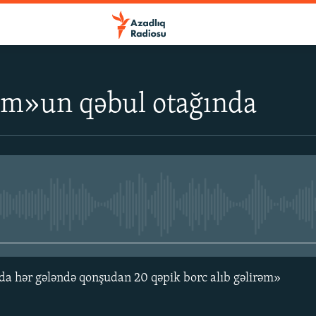
m»un qəbul otağında
No media source currently avail
da hər gələndə qonşudan 20 qəpik borc alıb gəlirəm»