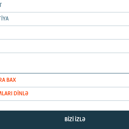
T
IYA
RA BAX
LARI DINLƏ
BIZI IZLƏ