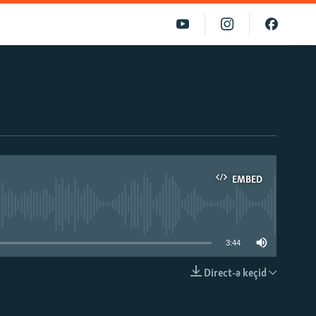
EMBED
able
3:44
Direct-ə keçid
EMBED