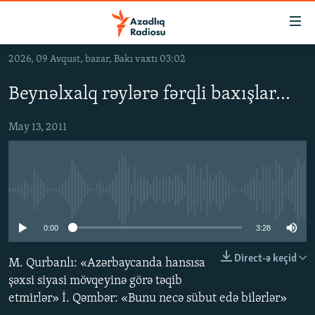
Keçid
linkləri
Əsas
2026, 09 Avqust, bazar, Bakı vaxtı 03:02
məzmuna
GÜNDƏM
qayıt
Beynəlxalq rəylərə fərqli baxışlar...
#İZAHLA
Əsas
KORRUPSIOMETR
naviqasiyaya
May 13, 2011
qayıt
#ƏSLINDƏ
Axtarışa
FƏRQƏ BAX
keç
No media source currently available
QANUNI DOĞRU
ARAŞDIRMA
0:00
3:28
MULTIMEDIA
Direct-ə keçid
M. Qurbanlı: «Azərbaycanda hansısa
RADIO ARXIV
VIDEO
şəxsi siyasi mövqeyinə görə təqib
etmirlər» İ. Qəmbər: «Bunu necə sübut edə bilərlər»
HAQQIMIZDA
FOTOQALEREYA
OXU ZALI