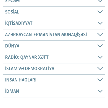
SIYASƏT
SOSIAL
İQTISADIYYAT
AZƏRBAYCAN-ERMƏNISTAN MÜNAQIŞƏSI
DÜNYA
RADIO: QAYNAR XƏTT
İSLAM VƏ DEMOKRATIYA
INSAN HAQLARI
İDMAN