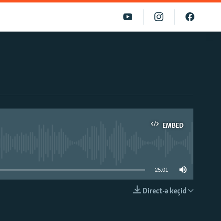
EMBED
able
25:01
Direct-ə keçid
EMBED