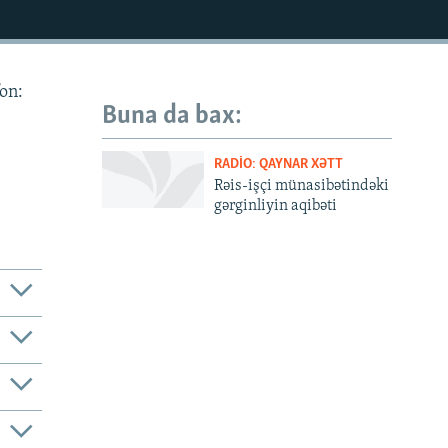
fon:
Buna da bax:
RADIO: QAYNAR XƏTT
Rəis-işçi münasibətindəki
gərginliyin aqibəti