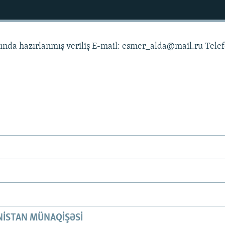
asında hazırlanmış veriliş E-mail: esmer_alda@mail.ru Tele
ISTAN MÜNAQIŞƏSI