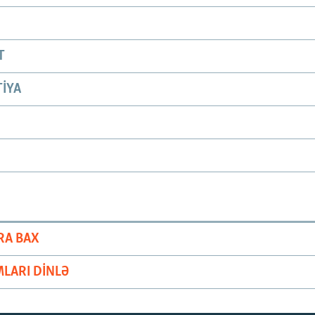
T
IYA
RA BAX
LARI DINLƏ