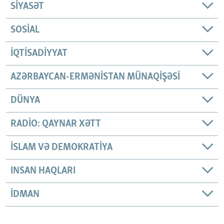
SIYASƏT
SOSIAL
İQTISADIYYAT
AZƏRBAYCAN-ERMƏNISTAN MÜNAQIŞƏSI
DÜNYA
RADIO: QAYNAR XƏTT
İSLAM VƏ DEMOKRATIYA
INSAN HAQLARI
İDMAN