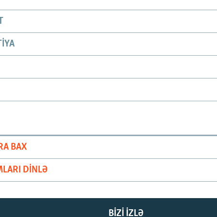
T
IYA
RA BAX
LARI DINLƏ
BIZI IZLƏ