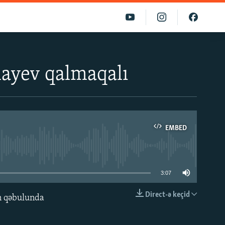
layev qalmaqalı
EMBED
able
3:07
Direct-ə keçid
n qəbulunda
EMBED