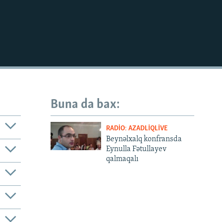
Buna da bax:
RADIO: AZADLIQLIVE
Beynəlxalq konfransda
Eynulla Fətullayev
qalmaqalı