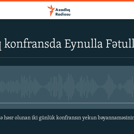
 konfransda Eynulla Fətul
No media source currently avail
ə həsr olunan iki günlük konfransın yekun bəyannaməsini