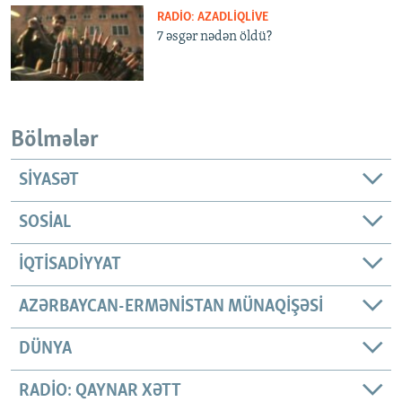
RADIO: AZADLIQLIVE
7 əsgər nədən öldü?
Bölmələr
SIYASƏT
SOSIAL
İQTISADIYYAT
AZƏRBAYCAN-ERMƏNISTAN MÜNAQIŞƏSI
DÜNYA
RADIO: QAYNAR XƏTT