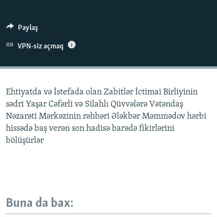
İNFOQRAFIKA
AZƏRBAYCAN ƏDƏBIYYATI KITABXANASI
MISSIYAMIZ
BIZI IZLƏ
KARIKATURA
İSLAM VƏ DEMOKRATIYA
PEŞƏ ETIKASI VƏ JURNALISTIKA STANDARTLARIMIZ
Paylaş
İZ - MƏDƏNIYYƏT PROQRAMI
MATERIALLARIMIZDAN ISTIFADƏ
VPN-siz açmaq
AZADLIQRADIOSU MOBIL TELEFONUNUZDA
RFE/RL-in bütün saytları
BIZIMLƏ ƏLAQƏ
Ehtiyatda və İstefada olan Zabitlər İctimai Birliyinin
XƏBƏR BÜLLETENLƏRIMIZ
sədri Yaşar Cəfərli və Silahlı Qüvvələrə Vətəndaş
Nəzarəti Mərkəzinin rəhbəri Ələkbər Məmmədov hərbi
hissədə baş verən son hadisə barədə fikirlərini
bölüşürlər
Buna da bax: