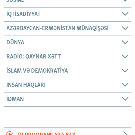
SOSIAL
İQTISADIYYAT
AZƏRBAYCAN-ERMƏNISTAN MÜNAQIŞƏSI
DÜNYA
RADIO: QAYNAR XƏTT
İSLAM VƏ DEMOKRATIYA
INSAN HAQLARI
İDMAN