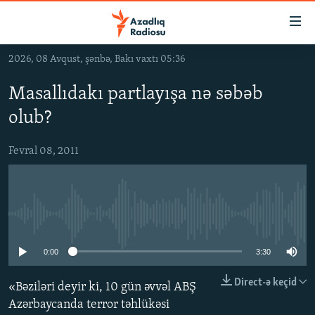
Keçid
linkləri
Əsas
2026, 08 Avqust, şənbə, Bakı vaxtı 05:36
məzmuna
GÜNDƏM
qayıt
Masallıdakı partlayışa nə səbəb
#İZAHLA
Əsas
olub?
KORRUPSIOMETR
naviqasiyaya
qayıt
#ƏSLINDƏ
Fevral 08, 2011
Axtarışa
FƏRQƏ BAX
keç
QANUNI DOĞRU
No media source currently available
ARAŞDIRMA
MULTIMEDIA
0:00
3:30
RADIO ARXIV
VIDEO
Direct-ə keçid
«Bəziləri deyir ki, 10 gün əvvəl ABŞ
HAQQIMIZDA
FOTOQALEREYA
OXU ZALI
Azərbaycanda terror təhlükəsi