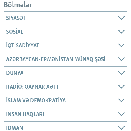
Bölmələr
SIYASƏT
SOSIAL
İQTISADIYYAT
AZƏRBAYCAN-ERMƏNISTAN MÜNAQIŞƏSI
DÜNYA
RADIO: QAYNAR XƏTT
İSLAM VƏ DEMOKRATIYA
INSAN HAQLARI
İDMAN