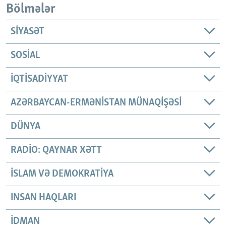
Bölmələr
SIYASƏT
SOSIAL
İQTISADIYYAT
AZƏRBAYCAN-ERMƏNISTAN MÜNAQIŞƏSI
DÜNYA
RADIO: QAYNAR XƏTT
İSLAM VƏ DEMOKRATIYA
INSAN HAQLARI
İDMAN