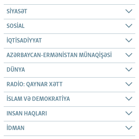
SIYASƏT
SOSIAL
İQTISADIYYAT
AZƏRBAYCAN-ERMƏNISTAN MÜNAQIŞƏSI
DÜNYA
RADIO: QAYNAR XƏTT
İSLAM VƏ DEMOKRATIYA
INSAN HAQLARI
İDMAN