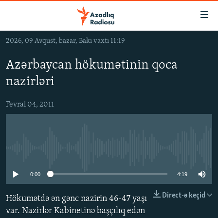
Keçid
linkləri
Əsas
2026, 09 Avqust, bazar, Bakı vaxtı 11:19
məzmuna
GÜNDƏM
qayıt
Azərbaycan hökumətinin qoca
#İZAHLA
Əsas
nazirləri
KORRUPSIOMETR
naviqasiyaya
qayıt
#ƏSLINDƏ
Fevral 04, 2011
Axtarışa
FƏRQƏ BAX
keç
QANUNI DOĞRU
No media source currently available
ARAŞDIRMA
MULTIMEDIA
0:00
4:19
RADIO ARXIV
VIDEO
Direct-ə keçid
Hökumətdə ən gənc nazirin 46-47 yaşı
HAQQIMIZDA
FOTOQALEREYA
OXU ZALI
var. Nazirlər Kabinetinə başçılıq edən