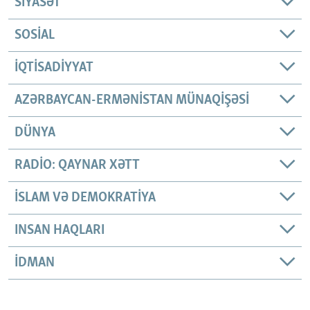
SIYASƏT
SOSIAL
İQTISADIYYAT
AZƏRBAYCAN-ERMƏNISTAN MÜNAQIŞƏSI
DÜNYA
RADIO: QAYNAR XƏTT
İSLAM VƏ DEMOKRATIYA
INSAN HAQLARI
İDMAN