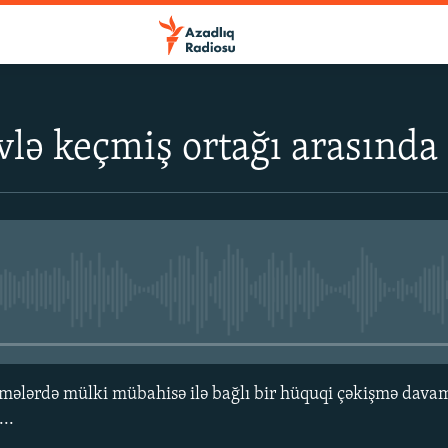
evlə keçmiş ortağı arasında
No media source currently avail
əmələrdə mülki mübahisə ilə bağlı bir hüquqi çəkişmə dav
..