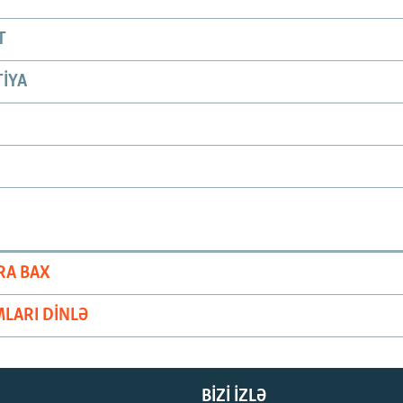
T
IYA
RA BAX
LARI DINLƏ
BIZI IZLƏ