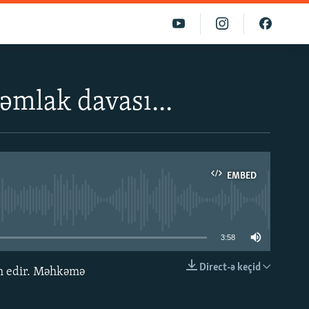
 əmlak davası...
EMBED
able
3:58
Direct-ə keçid
am edir. Məhkəmə
EMBED