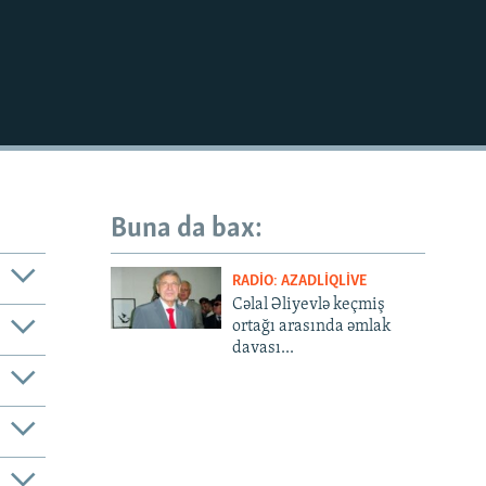
Buna da bax:
RADIO: AZADLIQLIVE
Cəlal Əliyevlə keçmiş
ortağı arasında əmlak
davası...