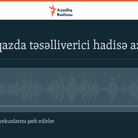
qazda təsəlliverici hadisə 
No media source currently avail
yekunlarını şərh edirlər