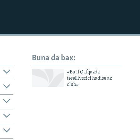
Buna da bax:
«Bu il Qafqazda
təsəlliverici hadisə az
olub»