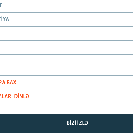
T
IYA
RA BAX
LARI DINLƏ
BIZI IZLƏ