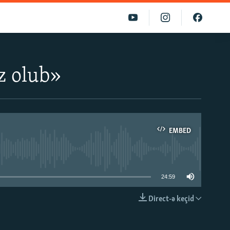
az olub»
EMBED
able
24:59
Direct-ə keçid
EMBED