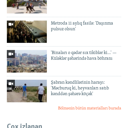
Metroda 11 aylıq fasilə: 'Daşınma
pulsuz olsun'
'Binaları o qədər sıx tikiblər ki...' —
Küləklər şəhərində hava böhranı
Şabran kəndlilərinin harayı:
'Məcburuq ki, heyvanları satıb
kənddən şəhərə köçək'
Bölmənin bütün materialları burada
Çox izlənən