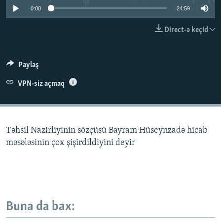
0:00
24:59
İNFOQRAFIKA
AZƏRBAYCAN ƏDƏBIYYATI KITABXANASI
MISSIYAMIZ
BIZI IZLƏ
KARIKATURA
İSLAM VƏ DEMOKRATIYA
PEŞƏ ETIKASI VƏ JURNALISTIKA STANDARTLARIMIZ
Direct-ə keçid
İZ - MƏDƏNIYYƏT PROQRAMI
MATERIALLARIMIZDAN ISTIFADƏ
AZADLIQRADIOSU MOBIL TELEFONUNUZDA
RFE/RL-in bütün saytları
Paylaş
BIZIMLƏ ƏLAQƏ
VPN-siz açmaq
XƏBƏR BÜLLETENLƏRIMIZ
Təhsil Nazirliyinin sözçüsü Bayram Hüseynzadə hicab
məsələsinin çox şişirdildiyini deyir
Buna da bax: