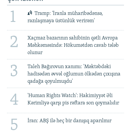
1
Tramp: 'İranla müharibədənsə,
razılaşmaya üstünlük verirəm'
2
Xaçmaz bazarının sahibinin qətli Avropa
Məhkəməsində: Hökumətdən cavab tələb
olunur
3
Taleh Bağırovun xanımı: 'Məktəbdəki
hadisədən əvvəl oğlumun ölkədən çıxışına
qadağa qoyulmuşdu'
4
'Human Rights Watch': Hakimiyyət Əli
Kərimliyə qarşı pis rəftara son qoymalıdır
5
İran: ABŞ ilə heç bir danışıq aparılmır