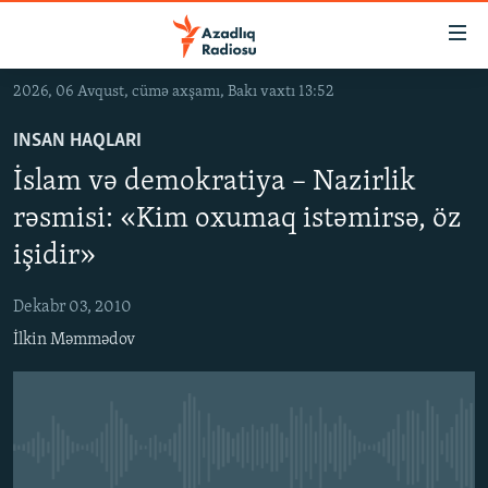
Keçid
linkləri
Əsas
2026, 06 Avqust, cümə axşamı, Bakı vaxtı 13:52
məzmuna
GÜNDƏM
qayıt
INSAN HAQLARI
#İZAHLA
Əsas
İslam və demokratiya – Nazirlik
KORRUPSIOMETR
naviqasiyaya
rəsmisi: «Kim oxumaq istəmirsə, öz
qayıt
#ƏSLINDƏ
Axtarışa
işidir»
FƏRQƏ BAX
keç
Dekabr 03, 2010
QANUNI DOĞRU
İlkin Məmmədov
ARAŞDIRMA
MULTIMEDIA
RADIO ARXIV
VIDEO
No media source currently available
HAQQIMIZDA
FOTOQALEREYA
OXU ZALI