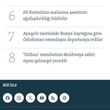
6
Əli Kərimlinin saxlanma şəraitinin
ağırlaşdırıldığı bildirilir
7
Ayaqaltı üzərindəki Rusiya bayrağına görə
Özbəkistan vətəndaşını deportasiya etdilər
8
'Taliban' rəsmilərinin Moldovaya səfəri
siyasi qalmaqal yaradıb
BIZI IZLƏ