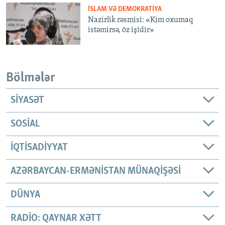
İSLAM VƏ DEMOKRATIYA
Nazirlik rəsmisi: «Kim oxumaq
istəmirsə, öz işidir»
Bölmələr
SIYASƏT
SOSIAL
İQTISADIYYAT
AZƏRBAYCAN-ERMƏNISTAN MÜNAQIŞƏSI
DÜNYA
RADIO: QAYNAR XƏTT