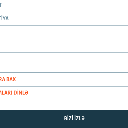
T
IYA
RA BAX
LARI DINLƏ
BIZI IZLƏ