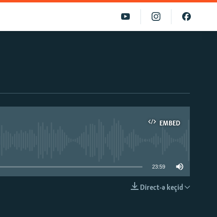
EMBED
able
23:59
Direct-ə keçid
EMBED