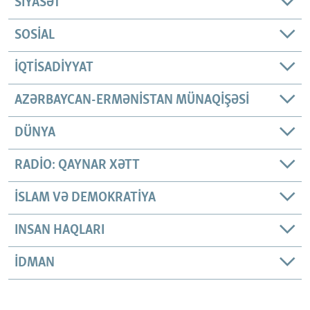
SIYASƏT
SOSIAL
İQTISADIYYAT
AZƏRBAYCAN-ERMƏNISTAN MÜNAQIŞƏSI
DÜNYA
RADIO: QAYNAR XƏTT
İSLAM VƏ DEMOKRATIYA
INSAN HAQLARI
İDMAN