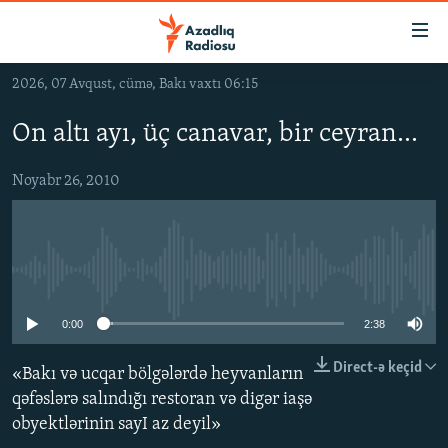
Keçid
linkləri
Əsas
2026, 07 Avqust, cümə, Bakı vaxtı 06:15
məzmuna
GÜNDƏM
qayıt
On altı ayı, üç canavar, bir ceyran...
#İZAHLA
Əsas
KORRUPSIOMETR
naviqasiyaya
Noyabr 26, 2010
qayıt
#ƏSLINDƏ
Axtarışa
FƏRQƏ BAX
keç
No media source currently available
QANUNI DOĞRU
ARAŞDIRMA
0:00
2:38
MULTIMEDIA
Direct-ə keçid
«Bakı və ucqar bölgələrdə heyvanların
RADIO ARXIV
VIDEO
qəfəslərə salındığı restoran və digər iaşə
obyektlərinin sayI az deyil»
HAQQIMIZDA
FOTOQALEREYA
OXU ZALI