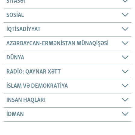
SIYASƏT
SOSIAL
İQTISADIYYAT
AZƏRBAYCAN-ERMƏNISTAN MÜNAQIŞƏSI
DÜNYA
RADIO: QAYNAR XƏTT
İSLAM VƏ DEMOKRATIYA
INSAN HAQLARI
İDMAN