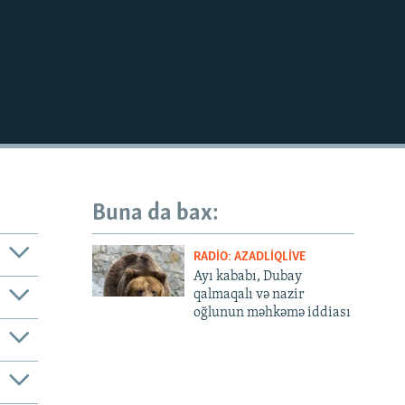
EMBED
Buna da bax:
RADIO: AZADLIQLIVE
Ayı kababı, Dubay
qalmaqalı və nazir
oğlunun məhkəmə iddiası