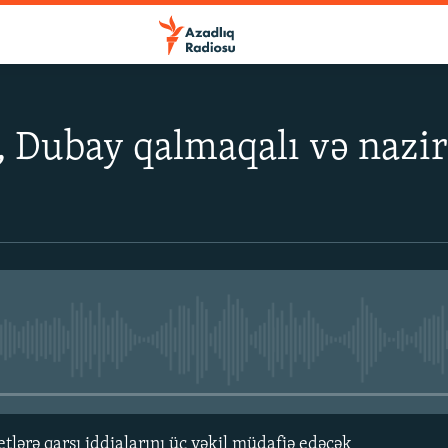
ı, Dubay qalmaqalı və naz
No media source currently avail
ərə qarşı iddialarını üç vəkil müdafiə edəcək