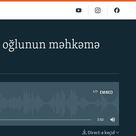
ir oğlunun məhkəmə
EMBED
able
3:50
Direct-ə keçid