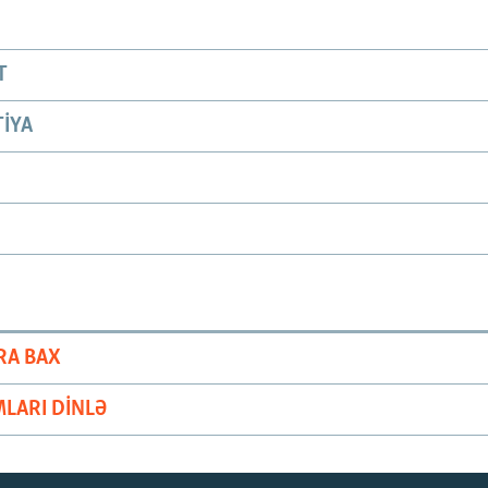
T
IYA
RA BAX
LARI DINLƏ